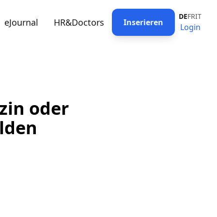
DE
FR
IT
eJournal
HR&Doctors
Inserieren
Login
zin oder
elden