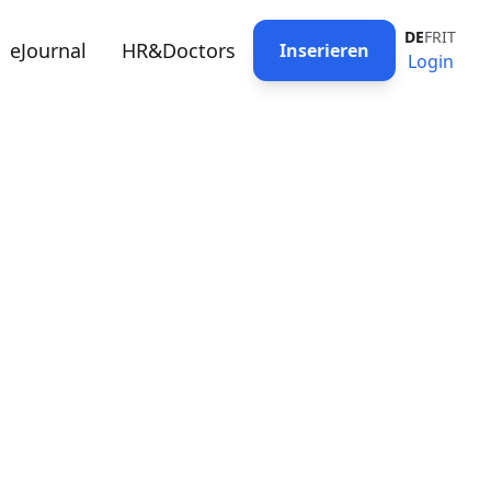
DE
FR
IT
eJournal
HR&Doctors
Inserieren
Login