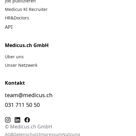
Job publizieren
Medicus KI Recruiter
HR&Doctors
API
Medicus.ch GmbH
Über uns
Unser Netzwerk
Kontakt
team@medicus.ch
031 711 50 50
© Medicus.ch GmbH
AGB
Datenschutz
Impressum
Nutzung
Fra