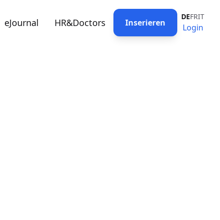
DE
FR
IT
eJournal
HR&Doctors
Inserieren
Login