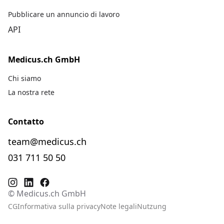
Pubblicare un annuncio di lavoro
API
Medicus.ch GmbH
Chi siamo
La nostra rete
Contatto
team@medicus.ch
031 711 50 50
© Medicus.ch GmbH
CG
Informativa sulla privacy
Note legali
Nutzung
De