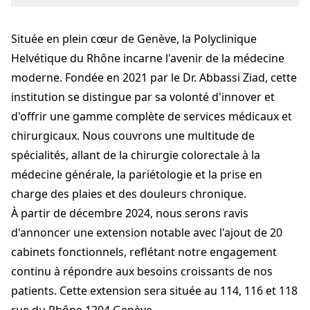
Cours de rive 11
1204 Genève
Située en plein cœur de Genève, la Polyclinique
Ziad Abbassi
chamberlain.phr@gmail.com
Helvétique du Rhône incarne l'avenir de la médecine
+41 22 700 00 66
moderne. Fondée en 2021 par le Dr. Abbassi Ziad, cette
polhr.ch
institution se distingue par sa volonté d'innover et
d'offrir une gamme complète de services médicaux et
chirurgicaux. Nous couvrons une multitude de
spécialités, allant de la chirurgie colorectale à la
médecine générale, la pariétologie et la prise en
charge des plaies et des douleurs chronique.
À partir de décembre 2024, nous serons ravis
d'annoncer une extension notable avec l'ajout de 20
cabinets fonctionnels, reflétant notre engagement
continu à répondre aux besoins croissants de nos
patients. Cette extension sera située au 114, 116 et 118