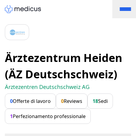
Ärztezentrum Heiden
(ÄZ Deutschschweiz)
Ärztezentren Deutschschweiz AG
0
Offerte di lavoro
0
Reviews
18
Sedi
1
Perfezionamento professionale