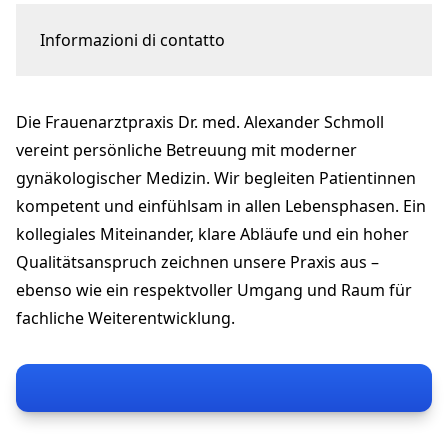
Informazioni di contatto
St. Gallerstrasse 1
9400 Rorschach
Die Frauenarztpraxis Dr. med. Alexander Schmoll
praxis@frauenarzt-rorschach.ch
+41 71 841 36 92
vereint persönliche Betreuung mit moderner
frauenarzt-rorschach.ch
gynäkologischer Medizin. Wir begleiten Patientinnen
kompetent und einfühlsam in allen Lebensphasen. Ein
kollegiales Miteinander, klare Abläufe und ein hoher
Qualitätsanspruch zeichnen unsere Praxis aus –
ebenso wie ein respektvoller Umgang und Raum für
fachliche Weiterentwicklung.