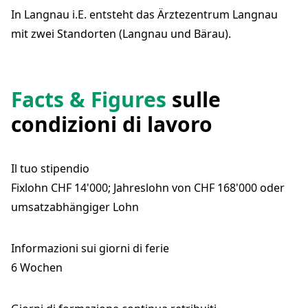
3552 Bärau
In Langnau i.E. entsteht das Ärztezentrum Langnau
info@praxamed.ch
+41 34 552 05 00
mit zwei Standorten (Langnau und Bärau).
aerztezentrum-baeraupark.ch
Facts & Figures
sulle
condizioni di lavoro
Il tuo stipendio
Fixlohn CHF 14'000; Jahreslohn von CHF 168'000 oder
umsatzabhängiger Lohn
Informazioni sui giorni di ferie
6 Wochen