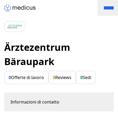
Ärztezentrum
Bäraupark
0
Offerte di lavoro
0
Reviews
0
Sedi
Informazioni di contatto
Bäraustrasse 58a