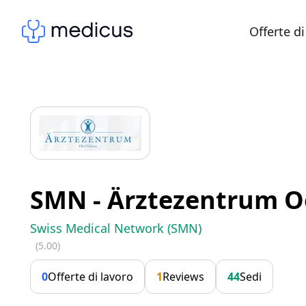
Offerte di
SMN - Ärztezentrum O
Swiss Medical Network (SMN)
(5.00)
0
Offerte di lavoro
1
Reviews
44
Sedi