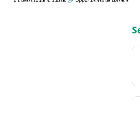
à travers toute la Suisse! 🔗
Opportunités de carrière
S