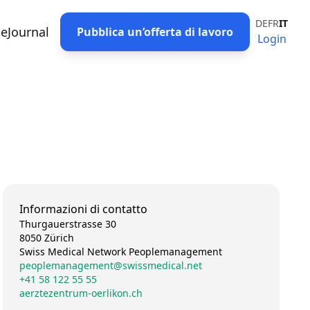
DE
FR
IT
eJournal
Pubblica un’offerta di lavoro
Login
Informazioni di contatto
Thurgauerstrasse 30
8050 Zürich
Swiss Medical Network Peoplemanagement
peoplemanagement@swissmedical.net
+41 58 122 55 55
aerztezentrum-oerlikon.ch