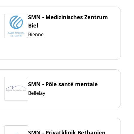
SMN - Medizinisches Zentrum
Biel
Bienne
SMN - Pôle santé mentale
Bellelay
SMN - Privatklinik Bethanien