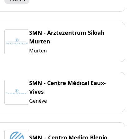
SMN - Ärztezentrum Siloah
Murten
Murten
SMN - Centre Médical Eaux-
Vives
Genève
SMN – Centro Medico Blenio