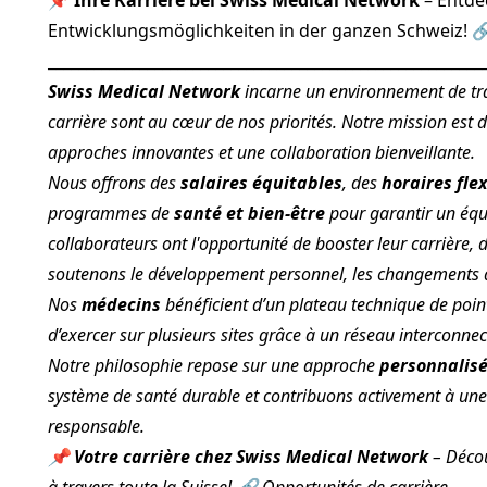
📌
Ihre Karriere bei Swiss Medical Network
– Entdec
Entwicklungsmöglichkeiten in der ganzen Schweiz! 
_________________________________________________________
Swiss Medical Network
incarne un environnement de trav
carrière sont au cœur de nos priorités. Notre mission est d
approches innovantes et une collaboration bienveillante.
Nous offrons des
salaires équitables
, des
horaires fle
programmes de
santé et bien-être
pour garantir un équi
collaborateurs ont l'opportunité de booster leur carrière, 
soutenons le développement personnel, les changements d’
Nos
médecins
bénéficient d’un plateau technique de pointe
d’exercer sur plusieurs sites grâce à un réseau interconnec
Notre philosophie repose sur une approche
personnalisé
système de santé durable et contribuons activement à une
responsable.
📌
Votre carrière chez Swiss Medical Network
– Décou