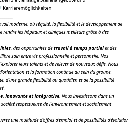
ken Sie vielfältige Stellenangebote und
🔗
Karrieremöglichkeiten
_______
ail moderne, où l’équité, la flexibilité et le développement de
e rendre les hôpitaux et cliniques meilleurs grâce à des
xibles
, des opportunités de
travail à temps partiel
et des
libre sain entre vie professionnelle et personnelle. Nos
d'explorer leurs talents et de relever de nouveaux défis. Nous
orientation et la formation continue au sein du groupe.
, d’une grande flexibilité au quotidien et de la possibilité
té.
e, innovante et intégrative
. Nous investissons dans un
 société respectueuse de l'environnement et socialement
vrez une multitude d’offres d’emploi et de possibilités d’évolutio