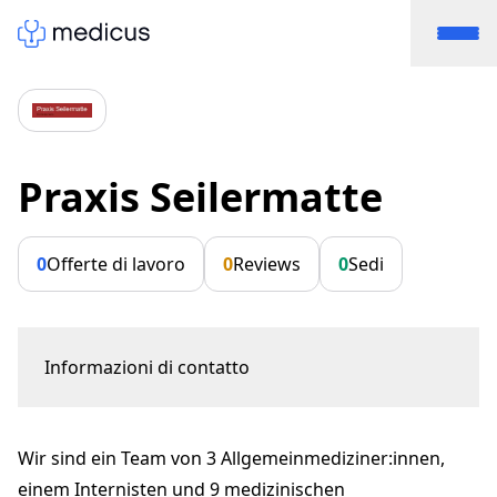
Praxis Seilermatte
0
Offerte di lavoro
0
Reviews
0
Sedi
Informazioni di contatto
Emmentalstrasse 25
3414 Oberburg
Wir sind ein Team von 3 Allgemeinmediziner:innen,
Dr. med. Samuel Jordi, Arzt für Allgemeine Innere
Medizin FMH
einem Internisten und 9 medizinischen