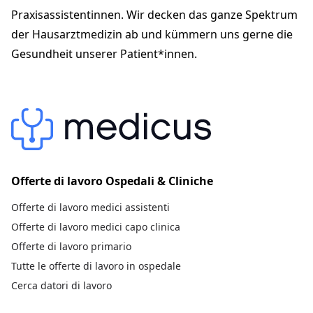
samuel.jordi@besonet.ch
Praxisassistentinnen. Wir decken das ganze Spektrum
+41 34 422 11 00
der Hausarztmedizin ab und kümmern uns gerne die
praxis-seilermatte.ch
Gesundheit unserer Patient*innen.
Offerte di lavoro Ospedali & Cliniche
Offerte di lavoro medici assistenti
Offerte di lavoro medici capo clinica
Offerte di lavoro primario
Tutte le offerte di lavoro in ospedale
Cerca datori di lavoro