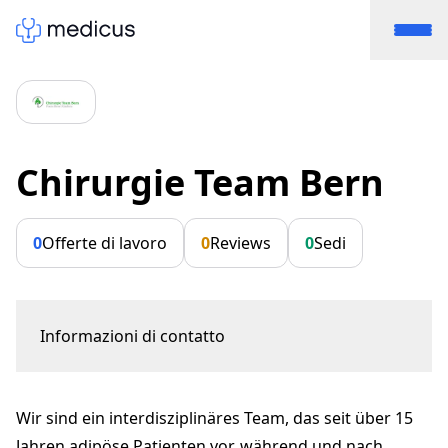
Chirurgie Team Bern
0
Offerte di lavoro
0
Reviews
0
Sedi
Informazioni di contatto
Bremgartenstr. 119
3001 Bern
Wir sind ein interdisziplinäres Team, das seit über 15
praxis@chirurgie-team-bern.ch
+41 31 330 45 45
Jahren adipöse Patienten vor, während und nach