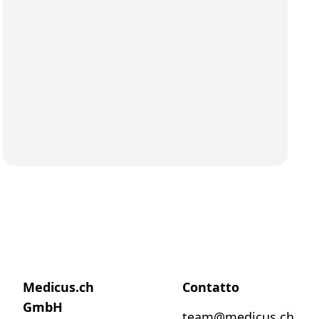
Medicus.ch
Contatto
GmbH
team@medicus.ch