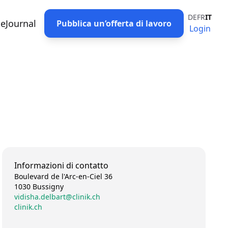
DE
FR
IT
eJournal
Pubblica un’offerta di lavoro
Login
Informazioni di contatto
Boulevard de l'Arc-en-Ciel 36
1030 Bussigny
vidisha.delbart@clinik.ch
clinik.ch