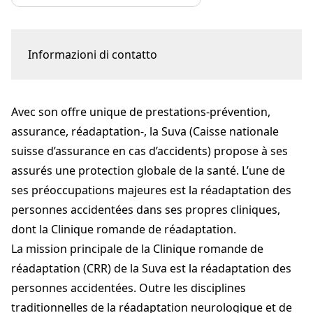
Informazioni di contatto
Avenue Grand-Champsec 90
1951 Sion
Avec son offre unique de prestations-prévention,
Erwann Duros
RH@crr-suva.ch
assurance, réadaptation-, la Suva (Caisse nationale
+41 27 603 30 25
suisse d’assurance en cas d’accidents) propose à ses
crr-suva.ch
assurés une protection globale de la santé. L’une de
ses préoccupations majeures est la réadaptation des
personnes accidentées dans ses propres cliniques,
dont la Clinique romande de réadaptation.
La mission principale de la Clinique romande de
réadaptation (CRR) de la Suva est la réadaptation des
personnes accidentées. Outre les disciplines
traditionnelles de la réadaptation neurologique et de