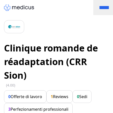
Clinique romande de
réadaptation (CRR
Sion)
(4.00)
0
Offerte di lavoro
1
Reviews
0
Sedi
3
Perfezionamenti professionali