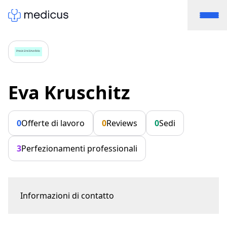
Eva Kruschitz
0
Offerte di lavoro
0
Reviews
0
Sedi
3
Perfezionamenti professionali
Informazioni di contatto
Römertorstrasse 1