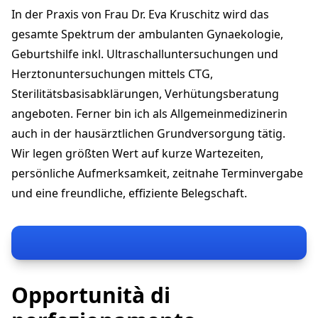
8404 Winterthur
In der Praxis von Frau Dr. Eva Kruschitz wird das
eva.kruschitz@hin.ch
+41 52 213 60 60
gesamte Spektrum der ambulanten Gynaekologie,
praxisevakruschitz.ch
Geburtshilfe inkl. Ultraschalluntersuchungen und
Herztonuntersuchungen mittels CTG,
Sterilitätsbasisabklärungen, Verhütungsberatung
angeboten. Ferner bin ich als Allgemeinmedizinerin
auch in der hausärztlichen Grundversorgung tätig.
Wir legen größten Wert auf kurze Wartezeiten,
persönliche Aufmerksamkeit, zeitnahe Terminvergabe
und eine freundliche, effiziente Belegschaft.
Opportunità di