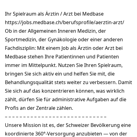
Küchengasse 16
4051 Basel
Ihr Spielraum als Ärztin / Arzt bei Medbase
basel-kuechengasse@medbase.ch
+41 61 500 11 00
https://jobs.medbase.ch/berufsprofile/aerztin-arzt/
medbase.ch
Ob in der Allgemeinen Inneren Medizin, der
Sportmedizin, der Gynäkologie oder einer anderen
Fachdisziplin: Mit einem Job als Ärztin oder Arzt bei
Medbase stehen Ihre Patientinnen und Patienten
immer im Mittelpunkt. Nutzen Sie Ihren Spielraum,
bringen Sie sich aktiv ein und helfen Sie mit, die
Behandlungsqualität stets weiter zu verbessern. Damit
Sie sich auf das konzentrieren können, was wirklich
zählt, dürfen Sie für administrative Aufgaben auf die
Profis an der Zentrale zählen.
– – – – – – – – – – – – – – – – – – – – – – – – – – – –
Unsere Mission ist es, der Schweizer Bevölkerung eine
koordinierte 360°-Versorgung anzubieten — von der