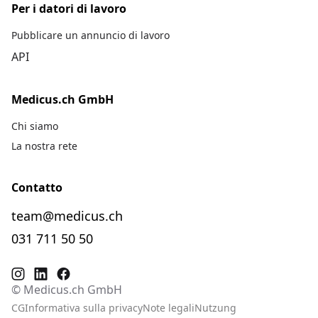
Per i datori di lavoro
Pubblicare un annuncio di lavoro
API
Medicus.ch GmbH
Chi siamo
La nostra rete
Contatto
team@medicus.ch
031 711 50 50
© Medicus.ch GmbH
CG
Informativa sulla privacy
Note legali
Nutzung
De