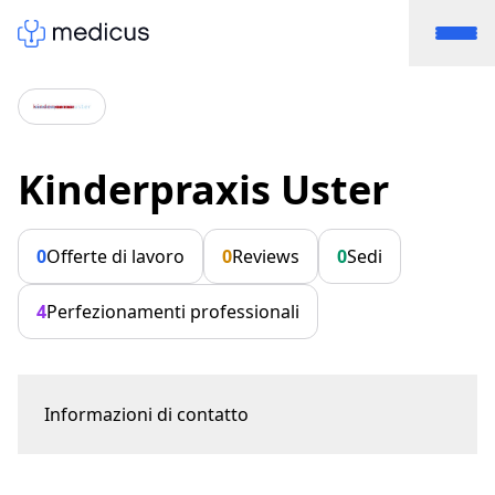
Kinderpraxis Uster
0
Offerte di lavoro
0
Reviews
0
Sedi
4
Perfezionamenti professionali
Informazioni di contatto
Winterthurerstrasse 18a
8610 Uster