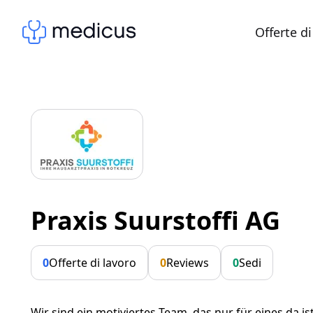
Offerte di
Praxis Suurstoffi AG
0
Offerte di lavoro
0
Reviews
0
Sedi
Wir sind ein motiviertes Team, das nur für eines da ist