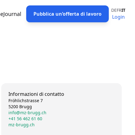
DE
FR
IT
eJournal
Pubblica un’offerta di lavoro
Login
Informazioni di contatto
Fröhlichstrasse 7
5200 Brugg
info@mz-brugg.ch
+41 56 462 61 60
mz-brugg.ch