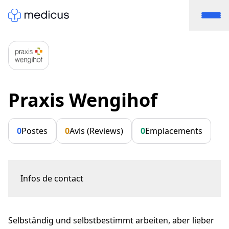
Praxis Wengihof
0
Postes
0
Avis (Reviews)
0
Emplacements
Infos de contact
Lagerhaussstrasse 1
4500 Solothurn
Selbständig und selbstbestimmt arbeiten, aber lieber
Karin Hänni