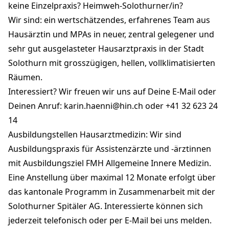
karin.haenni@hin.ch
keine Einzelpraxis? Heimweh-Solothurner/in?
+41 32 623 24 14
Wir sind: ein wertschätzendes, erfahrenes Team aus
praxiswengihof.ch
Hausärztin und MPAs in neuer, zentral gelegener und
sehr gut ausgelasteter Hausarztpraxis in der Stadt
Solothurn mit grosszügigen, hellen, vollklimatisierten
Räumen.
Interessiert? Wir freuen wir uns auf Deine E-Mail oder
Deinen Anruf:
karin.haenni@hin.ch
oder +41 32 623 24
14
Ausbildungstellen Hausarztmedizin: Wir sind
Ausbildungspraxis für Assistenzärzte und -ärztinnen
mit Ausbildungsziel FMH Allgemeine Innere Medizin.
Eine Anstellung über maximal 12 Monate erfolgt über
das kantonale Programm in Zusammenarbeit mit der
Solothurner Spitäler AG. Interessierte können sich
jederzeit telefonisch oder per E-Mail bei uns melden.