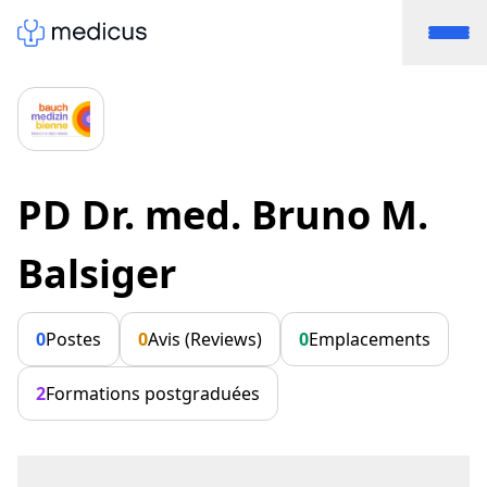
PD Dr. med. Bruno M.
Balsiger
0
Postes
0
Avis (Reviews)
0
Emplacements
2
Formations postgraduées