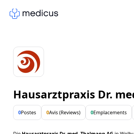
Hausarztpraxis Dr. m
0
Postes
0
Avis (Reviews)
0
Emplacements
Die
Hausarztpraxis Dr. med. Thalmann AG
in Wolhu