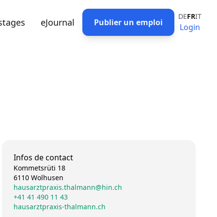
DE
FR
IT
stages
eJournal
Publier un emploi
Login
Infos de contact
Kommetsrüti 18
6110 Wolhusen
hausarztpraxis.thalmann@hin.ch
+41 41 490 11 43
hausarztpraxis-thalmann.ch