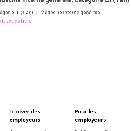
égorie III (1 an)
|
Médecine interne générale
 le site de l’ISFM
Trouver des
Pour les
employeurs
employeurs