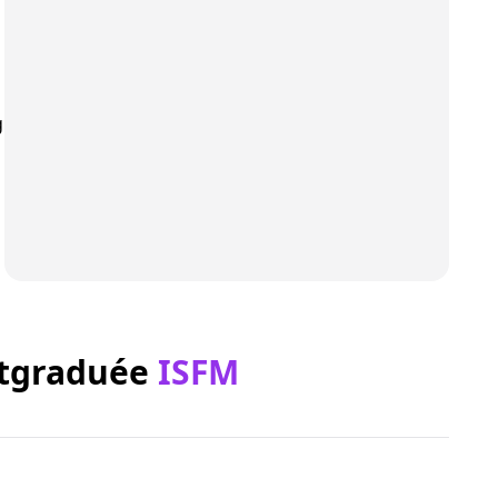
g
stgraduée
ISFM