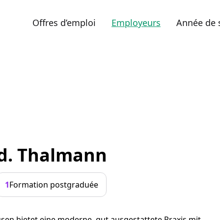
Offres d’emploi
Employeurs
Année de 
ed. Thalmann
1
Formation postgraduée
sen bietet eine moderne, gut ausgestattete Praxis mit