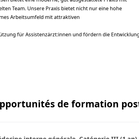
lten Team. Unsere Praxis bietet nicht nur eine hohe
es Arbeitsumfeld mit attraktiven
tützung für Assistenzärzt:innen und fördern die Entwicklun
pportunités de formation po
decine interne générale, Catégorie III (1 an)