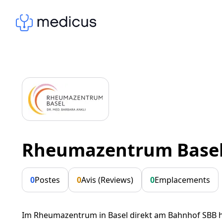
Rheumazentrum Base
0
Postes
0
Avis (Reviews)
0
Emplacements
Im Rheumazentrum in Basel direkt am Bahnhof SBB hei