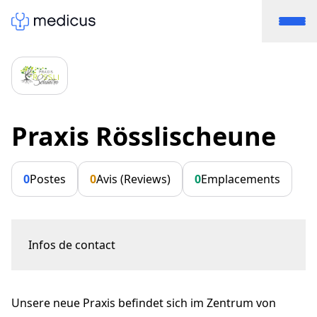
Praxis Rösslischeune
0
Postes
0
Avis (Reviews)
0
Emplacements
Infos de contact
Hauptstrasse 81
4313 Möhlin
Unsere neue Praxis befindet sich im Zentrum von
praxis.roesslischeune@hin.ch