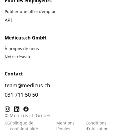
Pour les employeurs
Publier une offre d’emploi
API
Medicus.ch GmbH
À propos de nous
Notre réseau
Contact
team@medicus.ch
031 711 50 50
© Medicus.ch GmbH
CG
Politique de
Mentions
Conditions
confidentialité
légales
d'utilisation
De