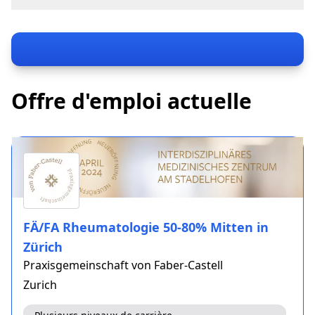
Stadelhoferstrasse 10
8001 Zürich
Dr. Fabio von Faber-Castell
fvfc@pvfc.ch
+41 44 710 71 00
pvfc.ch
Offre d'emploi actuelle
FÄ/FA Rheumatologie 50-80% Mitten in
Zürich
Praxisgemeinschaft von Faber-Castell
Zurich