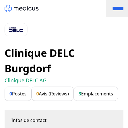
Clinique DELC
Burgdorf
Clinique DELC AG
0
Postes
0
Avis (Reviews)
3
Emplacements
Infos de contact