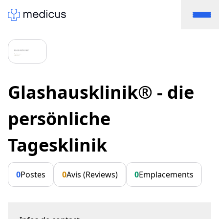
Glashausklinik® - die
persönliche
Tagesklinik
0
Postes
0
Avis (Reviews)
0
Emplacements