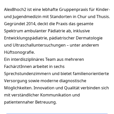
Alexanderstrasse 8
7000 Chur
Alex8hoch2 ist eine lebhafte Gruppenpraxis für Kinder‑
praxis@alex8hoch2.ch
+41 81 286 07 07
und Jugendmedizin mit Standorten in Chur und Thusis.
alex8hoch2.ch
Gegründet 2014, deckt die Praxis das gesamte
Spektrum ambulanter Pädiatrie ab, inklusive
Entwicklungspädiatrie, pädiatrischer Dermatologie
und Ultraschalluntersuchungen – unter anderem
Hüftsonografie.
Ein interdisziplinäres Team aus mehreren
FachärztInnen arbeitet in sechs
Sprechstundenzimmern und bietet familienorientierte
Versorgung sowie moderne diagnostische
Möglichkeiten. Innovation und Qualität verbinden sich
mit verständlicher Kommunikation und
patientennaher Betreuung.