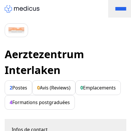
Aerztezentrum
Interlaken
2
Postes
0
Avis (Reviews)
0
Emplacements
4
Formations postgraduées
Infos de contact