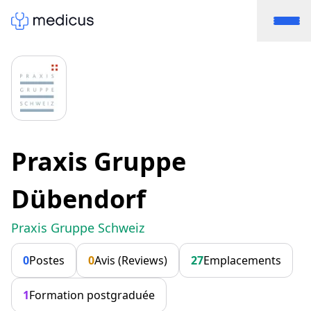
Praxis Gruppe
Dübendorf
Praxis Gruppe Schweiz
0
Postes
0
Avis (Reviews)
27
Emplacements
1
Formation postgraduée