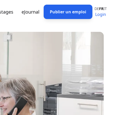
DE
FR
IT
stages
eJournal
Publier un emploi
Login