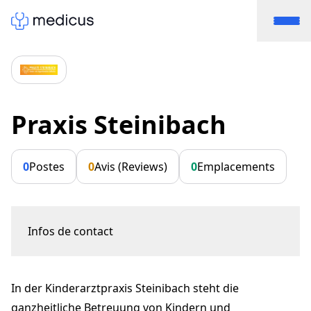
Praxis Steinibach
0
Postes
0
Avis (Reviews)
0
Emplacements
Infos de contact
Hübeliweg 1
3052 Zollikofen
In der Kinderarztpraxis Steinibach steht die
steinibach@hin.ch
+41 31 910 40 60
ganzheitliche Betreuung von Kindern und