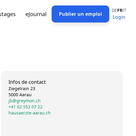
DE
FR
IT
stages
eJournal
Publier un emploi
Login
Infos de contact
Ziegelrain 23
5000 Aarau
jb@greymon.ch
+41 62 552 07 22
hausaerzte-aarau.ch