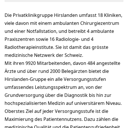
Boulevard Lilienthal 2
8152 Glattpark
Die Privatklinikgruppe Hirslanden umfasst 18 Kliniken,
info@hirslanden.ch
+41 44 388 85 85
viele davon mit einem ambulanten Chirurgiezentrum
hirslanden.ch
und einer Notfallstation, und betreibt 4 ambulante
Praxiszentren sowie 16 Radiologie- und 4
Radiotherapieinstitute. Sie ist damit das grösste
medizinische Netzwerk der Schweiz.
Mit ihren 9920 Mitarbeitenden, davon 484 angestellte
Ärzte und über rund 2000 Belegärzten bietet die
Hirslanden-Gruppe ein alle Versorgungsstufen
umfassendes Leistungsspektrum an, von der
Grundversorgung über die Diagnostik bis hin zur
hochspezialisierten Medizin auf universitärem Niveau.
Oberstes Ziel auf jeder Versorgungsstufe ist die
Maximierung des Patientennutzens. Dazu zählen die
medizinische Qualität und die Patientenzufriedenheit