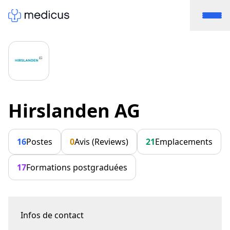
Hirslanden AG
16
Postes
0
Avis (Reviews)
21
Emplacements
17
Formations postgraduées
Infos de contact