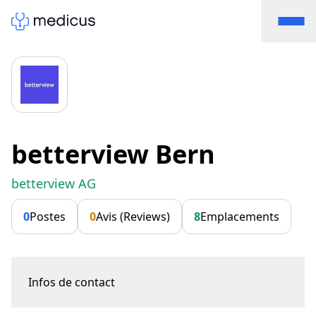
betterview Bern
betterview AG
0
Postes
0
Avis (Reviews)
8
Emplacements
Infos de contact
Aarbergergasse 61