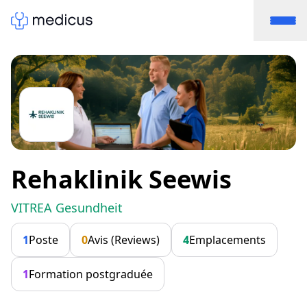
Rehaklinik Seewis
VITREA Gesundheit
1
Poste
0
Avis (Reviews)
4
Emplacements
1
Formation postgraduée