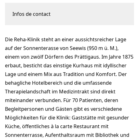
Infos de contact
Schlossstrasse 1
7212 Seewis Dorf
Die Reha-Klinik steht an einer aussichtsreicher Lage
Nadia Massafra
hr-support@vitrea-gesundheit.ch
auf der Sonnenterasse von Seewis (950 m ü. M.),
+41 71 978 64 64
einem von zwölf Dörfern des Prättigaus. Im Jahre 1875
rehaklinik-seewis.ch
erbaut, besticht das einstige Kurhaus mit idyllischer
Lage und einem Mix aus Tradition und Komfort. Der
behagliche Hotelbereich und die umfassende
Therapielandschaft im Medizintrakt sind direkt
miteinander verbunden. Für 70 Patienten, deren
Begleitpersonen und Gästen gibt es verschiedene
Möglichkeiten für die Klinik: Gaststätte mit gesunder
Küche, öffentliches à la carte Restaurant mit
Sonnenterrasse, Aufenthaltsraum mit Bibliothek und