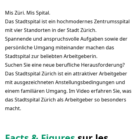
Birmensdorferstrasse 497
8063 Zürich
Mis Züri. Mis Spital.
Claudia Bendaña, HR Recruiting & Marketing
claudia.bendana@stadtspital.ch
Das Stadtspital ist ein hochmodernes Zentrumsspital
+41 44 416 01 10
mit vier Standorten in der Stadt Zürich.
stadt-zuerich.ch
Spannende und anspruchsvolle Aufgaben sowie der
persönliche Umgang miteinander machen das
Stadtspital zur beliebten Arbeitgeberin.
Suchen Sie eine neue berufliche Herausforderung?
Das Stadtspital Zürich ist ein attraktiver Arbeitgeber
mit ausgezeichneten Anstellungsbedingungen und
einem familiären Umgang. Im Video erfahren Sie, was
das Stadtspital Zürich als Arbeitgeber so besonders
macht.
Facts & Figures
sur les