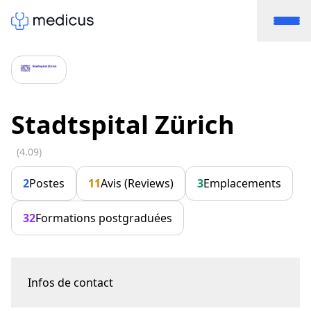
Stadtspital Zürich
(4.09)
2
Postes
11
Avis (Reviews)
3
Emplacements
32
Formations postgraduées
Infos de contact