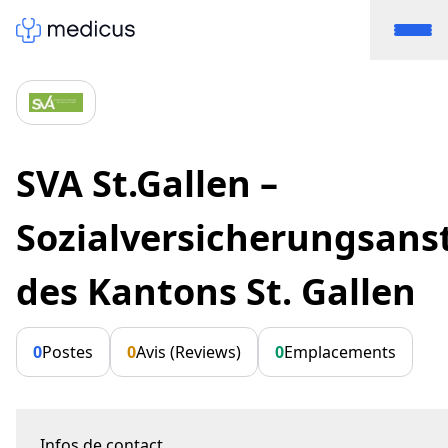
SVA St.Gallen –
Sozialversicherungsanst
des Kantons St. Gallen
0
Postes
0
Avis (Reviews)
0
Emplacements
Infos de contact