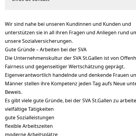
Brauerstrasse 54
9016 St.Gallen
Wir sind nahe bei unseren Kundinnen und Kunden und
Marcel Etter
marcel.etter@svasg.ch
unterstützen sie in all ihren Fragen und Anliegen rund u
+41 71 282 66 33
unsere Sozial­versicherungen.
svasg.ch
Gute Gründe – Arbeiten bei der SVA
Die Unternehmenskultur der SVA St.Gallen ist von Offenh
Fairness und gegenseitiger Wert­schätzung geprägt.
Eigen­verantwortlich handelnde und denkende Frauen u
Männer stellen ihre Kompetenz jeden Tag aufs Neue unt
Beweis.
Es gibt viele gute Gründe, bei der SVA St.Gallen zu arbeit
vielfältige Tätigkeiten
gute Sozialleistungen
flexible Arbeitszeiten
moderne Arbeitsplätze