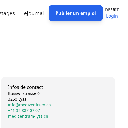
DE
FR
IT
stages
eJournal
Publier un emploi
Login
Infos de contact
Busswilstrasse 6
3250 Lyss
info@medizentrum.ch
+41 32 387 07 07
medizentrum-lyss.ch