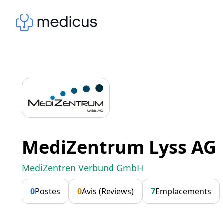
MediZentrum Lyss AG
MediZentren Verbund GmbH
0
Postes
0
Avis (Reviews)
7
Emplacements