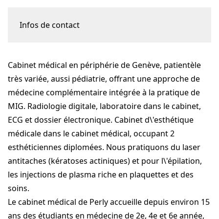
Infos de contact
Route de St Julien 263
1258 Perly-Genève
Cabinet médical en périphérie de Genève, patientèle
DR Brigitte Zirbs Savigny
b.zirbs@hin.ch
très variée, aussi pédiatrie, offrant une approche de
+41 22 771 36 81
médecine complémentaire intégrée à la pratique de
cmperly.ch
MIG. Radiologie digitale, laboratoire dans le cabinet,
ECG et dossier électronique. Cabinet d\'esthétique
médicale dans le cabinet médical, occupant 2
esthéticiennes diplomées. Nous pratiquons du laser
antitaches (kératoses actiniques) et pour l\'épilation,
les injections de plasma riche en plaquettes et des
soins.
Le cabinet médical de Perly accueille depuis environ 15
ans des étudiants en médecine de 2e, 4e et 6e année,