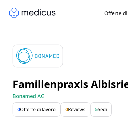
Offerte di
Familienpraxis Albisri
Bonamed AG
0
Offerte di lavoro
0
Reviews
5
Sedi