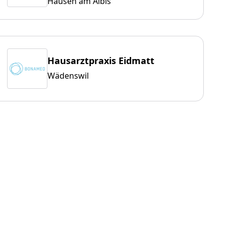
Hausen am Albis
Hausarztpraxis Eidmatt
Wädenswil