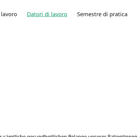
 lavoro
Datori di lavoro
Semestre di pratica
g
für sämtliche gesundheitlichen Belange unserer Patientinne