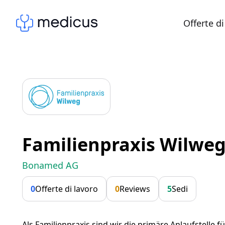
Offerte di
Familienpraxis Wilwe
Bonamed AG
0
Offerte di lavoro
0
Reviews
5
Sedi
Als Familienpraxis sind wir die primäre Anlaufstelle 