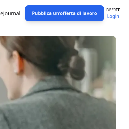
DE
FR
IT
eJournal
Pubblica un’offerta di lavoro
Login