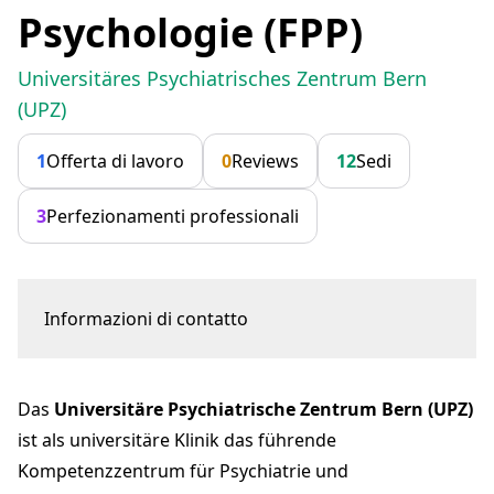
Psychologie (FPP)
Universitäres Psychiatrisches Zentrum Bern
(UPZ)
1
Offerta di lavoro
0
Reviews
12
Sedi
3
Perfezionamenti professionali
Informazioni di contatto
Bolligenstrasse 111
3000 Bern
Das
Universitäre Psychiatrische Zentrum Bern (UPZ)
Bewerbungen@upz-bern.ch
upz-bern.ch
ist als universitäre Klinik das führende
Kompetenzzentrum für Psychiatrie und