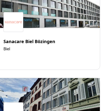
Sanacare Biel Bözingen
Biel