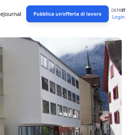
DE
FR
IT
eJournal
Pubblica un’offerta di lavoro
Login