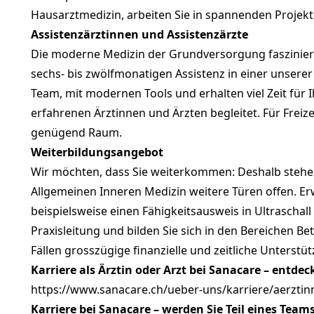
Hausarztmedizin, arbeiten Sie in spannenden Projekt
As­sis­ten­zärz­tin­nen und As­sis­ten­zärz­te
Die moderne Medizin der Grundversorgung fasziniert 
sechs- bis zwölfmonatigen Assistenz in einer unserer
Team, mit modernen Tools und erhalten viel Zeit für 
erfahrenen Ärztinnen und Ärzten begleitet. Für Freiz
genügend Raum.
Wei­ter­bil­dungs­an­ge­bot
Wir möchten, dass Sie weiterkommen: Deshalb stehen
Allgemeinen Inneren Medizin weitere Türen offen. Erw
beispielsweise einen Fähigkeitsausweis in Ultraschal
Praxisleitung und bilden Sie sich in den Bereichen Be
Fällen grosszügige finanzielle und zeitliche Unterstü
Karriere als Ärztin oder Arzt bei Sanacare – entdec
https://www.sanacare.ch/ueber-uns/karriere/aerztin
Karriere bei Sanacare – werden Sie Teil eines Teams