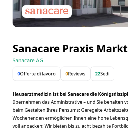
Sanacare Praxis Mark
Sanacare AG
0
Offerte di lavoro
0
Reviews
22
Sedi
Hausarztmedizin ist bei Sanacare die Königsdiszip
übernehmen das Administrative – und Sie behalten vol
beim Gestalten Ihres Pensums: Geregelte Arbeitszeite
Wochenenden ermöglichen Ihnen eine hohe Lebensqual
voll anpacken: Wir bieten bis zu acht bezahlte Fortbil