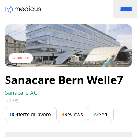
Sanacare Bern Welle7
Sanacare AG
(4.33)
0
Offerte di lavoro
3
Reviews
22
Sedi