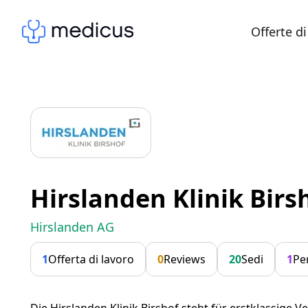
Offerte di
Hirslanden Klinik Birs
Hirslanden AG
1
Offerta di lavoro
0
Reviews
20
Sedi
1
Pe