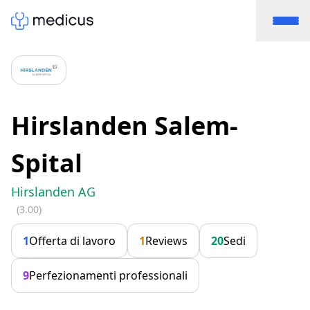
Hirslanden Salem-
Spital
Hirslanden AG
(3.00)
1
Offerta di lavoro
1
Reviews
20
Sedi
9
Perfezionamenti professionali