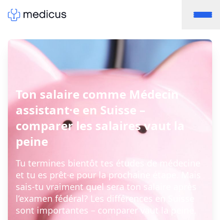
Ton salaire comme Médecin
assistant·e en Suisse –
comparer les salaires vaut la
peine
Tu termines bientôt tes études de médecine
et tu es prêt·e pour la prochaine étape. Mais
sais-tu vraiment quel sera ton salaire après
l’examen fédéral? Les différences en Suisse
sont importantes – comparer vaut la peine.