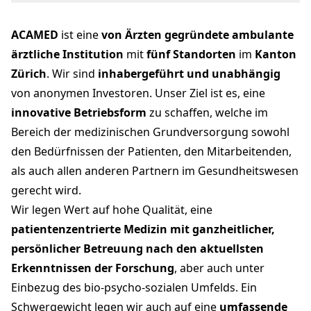
Hegnaustrasse 30
8602 Wangen b. Dübendorf
ACAMED
ist eine
von Ärzten gegründete ambulante
Anja Blättler, Leiterin Personal
personal@acamed.ch
ärztliche Institution
mit
fünf Standorten
im
Kanton
+41 44 821 60 57
Zürich
. Wir sind
inhabergeführt und unabhängig
acamed.ch
von anonymen Investoren. Unser Ziel ist es, eine
innovative Betriebsform
zu schaffen, welche im
Bereich der medizinischen Grundversorgung sowohl
den Bedürfnissen der Patienten, den Mitarbeitenden,
als auch allen anderen Partnern im Gesundheitswesen
gerecht wird.
Wir legen Wert auf hohe Qualität, eine
patientenzentrierte Medizin mit ganzheitlicher,
persönlicher Betreuung nach den aktuellsten
Erkenntnissen der Forschung
, aber auch unter
Einbezug des bio-psycho-sozialen Umfelds. Ein
Schwergewicht legen wir auch auf eine
umfassende