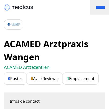
ACAMED Arztpraxis
Wangen
ACAMED Ärztezentren
0
Postes
0
Avis (Reviews)
1
Emplacement
Infos de contact